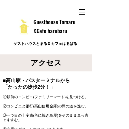
​Guesthouse Tomaru
&Cafe harubaru
ゲストハウスとまる & カフェはるばる
アクセス
​■高山駅・バスターミナルから
「たったの
徒歩2分​！」
①駅前のコンビニ(ファミリーマート)を見つける。
②コンビニと銀行(高山信用金庫)の間の道を進む。
③一つ目の十字路(角に焼き鳥屋)をそのまま真っ直
ぐすすむ。